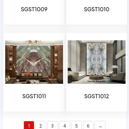
SGST1009
SGST1010
SGST1011
SGST1012
1
2
3
4
5
6
→