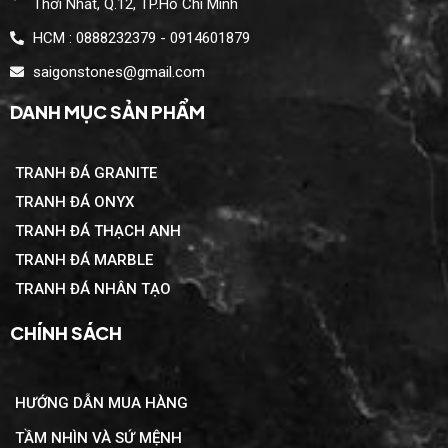
Thới Nhất, Q.12, TP.Hồ Chí Minh
HCM : 0888232379 - 0914601879
saigonstones@gmail.com
DANH MỤC SẢN PHẨM
TRANH ĐÁ GRANITE
TRANH ĐÁ ONYX
TRANH ĐÁ THẠCH ANH
TRANH ĐÁ MARBLE
TRANH ĐÁ NHÂN TẠO
CHÍNH SÁCH
HƯỚNG DẪN MUA HÀNG
TẦM NHÌN VÀ SỨ MỆNH