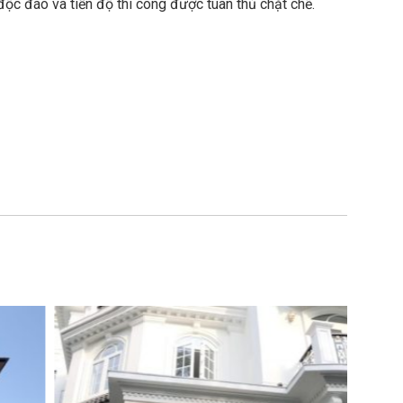
độc đáo và tiến độ thi công được tuân thủ chặt chẽ.