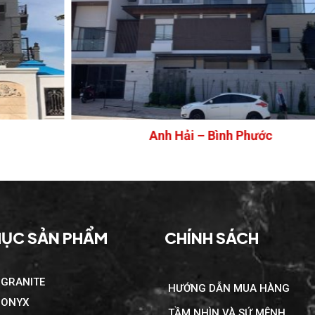
Anh Hải – Bình Phước
ỤC SẢN PHẨM
CHÍNH SÁCH
 GRANITE
HƯỚNG DẪN MUA HÀNG
 ONYX
TẦM NHÌN VÀ SỨ MỆNH