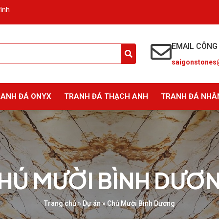
rình
EMAIL CÔNG
saigonstones
RANH ĐÁ ONYX
TRANH ĐÁ THẠCH ANH
TRANH ĐÁ NHÂ
HÚ MƯỜI BÌNH DƯƠ
Trang chủ
»
Dự án
»
Chú Mười Bình Dương