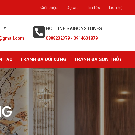
Giới thiệu
Dự án
Tin tức
Liên hệ
 TY
HOTLINE SAIGONSTONES
@gmail.com
0888232379 - 0914601879
N TẠO
TRANH ĐÁ ĐỐI XỨNG
TRANH ĐÁ SƠN THỦY
NG