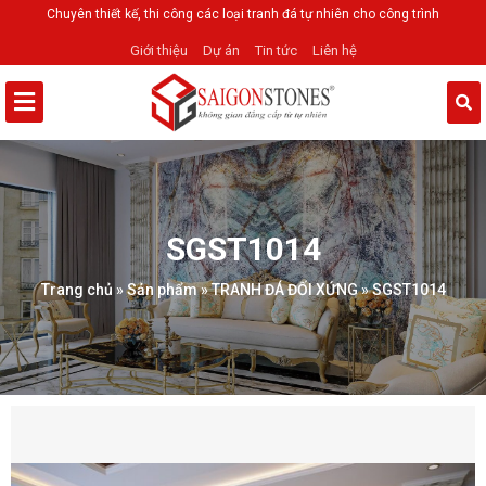
Chuyên thiết kế, thi công các loại tranh đá tự nhiên cho công trình
Giới thiệu
Dự án
Tin tức
Liên hệ
SGST1014
Trang chủ
»
Sản phẩm
»
TRANH ĐÁ ĐỐI XỨNG
»
SGST1014