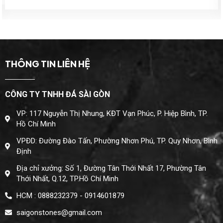
THÔNG TIN LIÊN HỆ
CÔNG TY TNHH ĐÁ SÀI GÒN
VP: 117 Nguyễn Thị Nhung, KĐT Vạn Phúc, P. Hiệp Bình, TP.
Hồ Chí Minh
VPĐD: Đường Đào Tấn, Phường Nhơn Phú, TP. Quy Nhơn, Bình
Định
Địa chỉ xưởng: Số 1, Đường Tân Thới Nhất 17, Phường Tân
Thới Nhất, Q.12, TP.Hồ Chí Minh
HCM : 0888232379 - 0914601879
saigonstones@gmail.com