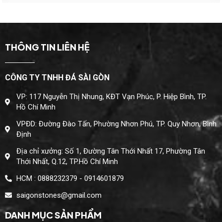
THÔNG TIN LIÊN HỆ
CÔNG TY TNHH ĐÁ SÀI GÒN
VP: 117 Nguyễn Thị Nhung, KĐT Vạn Phúc, P. Hiệp Bình, TP.
Hồ Chí Minh
VPĐD: Đường Đào Tấn, Phường Nhơn Phú, TP. Quy Nhơn, Bình
Định
Địa chỉ xưởng: Số 1, Đường Tân Thới Nhất 17, Phường Tân
Thới Nhất, Q.12, TP.Hồ Chí Minh
HCM : 0888232379 - 0914601879
saigonstones@gmail.com
DANH MỤC SẢN PHẨM