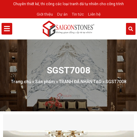
Chuyên thiết kế, thi công các loại tranh đá tự nhiên cho công trình
Giới thiệu
Dự án
Tin tức
Liên hệ
SGST7008
Trang chủ
»
Sản phẩm
»
TRANH ĐÁ NHÂN TẠO
»
SGST7008