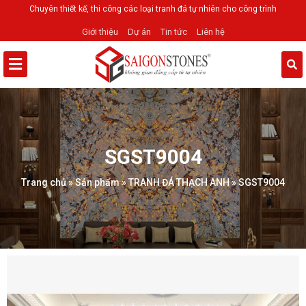
Chuyên thiết kế, thi công các loại tranh đá tự nhiên cho công trình
Giới thiệu
Dự án
Tin tức
Liên hệ
SGST9004
Trang chủ
»
Sản phẩm
»
TRANH ĐÁ THẠCH ANH
»
SGST9004