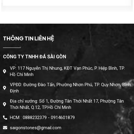
THÔNG TIN LIÊN HỆ
CÔNG TY TNHH ĐÁ SÀI GÒN
VP: 117 Nguyễn Thị Nhung, KĐT Vạn Phúc, P. Hiệp Bình, TP.
Hồ Chí Minh
VPĐD: Đường Đào Tấn, Phường Nhơn Phú, TP. Quy Nhơn, Bình
Định
Địa chỉ xưởng: Số 1, Đường Tân Thới Nhất 17, Phường Tân
Thới Nhất, Q.12, TP.Hồ Chí Minh
HCM : 0888232379 - 0914601879
saigonstones@gmail.com