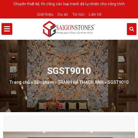
Chuyên thiết kế, thi công các loại tranh đá tự nhiên cho công trình
Giới thiệu
Dự án
Tin tức
Liên hệ
SGST9010
Trang chủ
»
Sản phẩm
»
TRANH ĐÁ THẠCH ANH
»
SGST9010