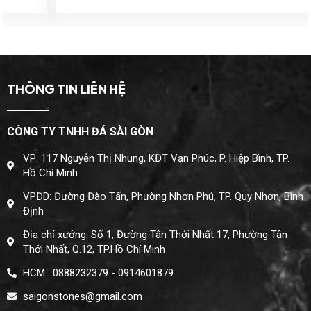
THÔNG TIN LIÊN HỆ
CÔNG TY TNHH ĐÁ SÀI GÒN
VP: 117 Nguyễn Thị Nhung, KĐT Vạn Phúc, P. Hiệp Bình, TP.
Hồ Chí Minh
VPĐD: Đường Đào Tấn, Phường Nhơn Phú, TP. Quy Nhơn, Bình
Định
Địa chỉ xưởng: Số 1, Đường Tân Thới Nhất 17, Phường Tân
Thới Nhất, Q.12, TP.Hồ Chí Minh
HCM : 0888232379 - 0914601879
saigonstones@gmail.com