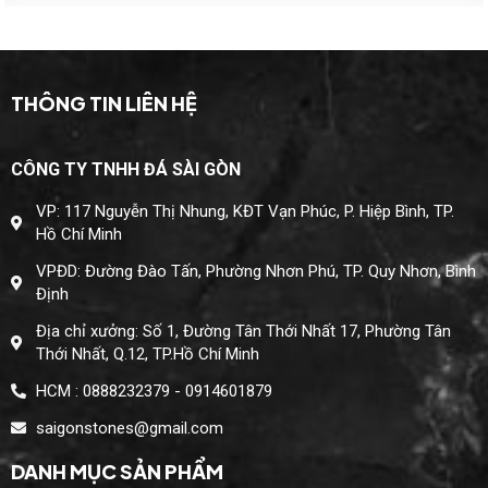
THÔNG TIN LIÊN HỆ
CÔNG TY TNHH ĐÁ SÀI GÒN
VP: 117 Nguyễn Thị Nhung, KĐT Vạn Phúc, P. Hiệp Bình, TP.
Hồ Chí Minh
VPĐD: Đường Đào Tấn, Phường Nhơn Phú, TP. Quy Nhơn, Bình
Định
Địa chỉ xưởng: Số 1, Đường Tân Thới Nhất 17, Phường Tân
Thới Nhất, Q.12, TP.Hồ Chí Minh
HCM : 0888232379 - 0914601879
saigonstones@gmail.com
DANH MỤC SẢN PHẨM