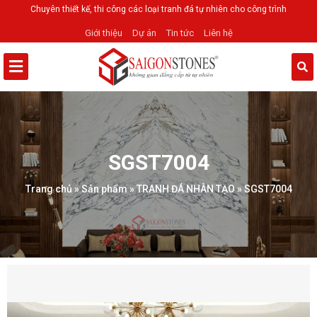
Chuyên thiết kế, thi công các loại tranh đá tự nhiên cho công trình
Giới thiệu
Dự án
Tin tức
Liên hệ
SGST7004
Trang chủ
»
Sản phẩm
»
TRANH ĐÁ NHÂN TẠO
»
SGST7004